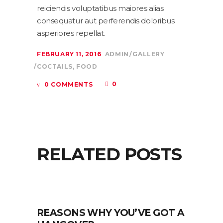
reiciendis voluptatibus maiores alias
consequatur aut perferendis doloribus
asperiores repellat.
FEBRUARY 11, 2016
ADMIN
GALLERY
COCTAILS
,
FOOD
0
0 COMMENTS
RELATED POSTS
REASONS WHY YOU’VE GOT A