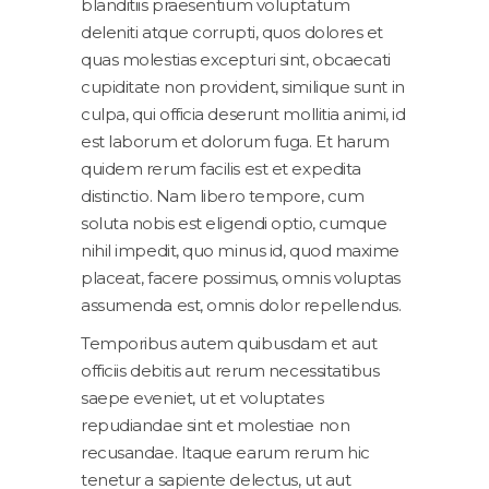
blanditiis praesentium voluptatum
deleniti atque corrupti, quos dolores et
quas molestias excepturi sint, obcaecati
cupiditate non provident, similique sunt in
culpa, qui officia deserunt mollitia animi, id
est laborum et dolorum fuga. Et harum
quidem rerum facilis est et expedita
distinctio. Nam libero tempore, cum
soluta nobis est eligendi optio, cumque
nihil impedit, quo minus id, quod maxime
placeat, facere possimus, omnis voluptas
assumenda est, omnis dolor repellendus.
Temporibus autem quibusdam et aut
officiis debitis aut rerum necessitatibus
saepe eveniet, ut et voluptates
repudiandae sint et molestiae non
recusandae. Itaque earum rerum hic
tenetur a sapiente delectus, ut aut