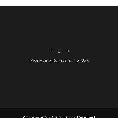
1454 Main St Sarasota, FL 34236
© Brewster’s 2018. All Rights Reserved