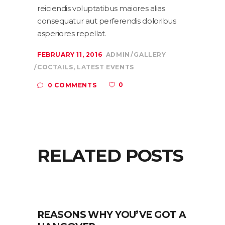
reiciendis voluptatibus maiores alias
consequatur aut perferendis doloribus
asperiores repellat.
FEBRUARY 11, 2016
ADMIN
GALLERY
COCTAILS
,
LATEST EVENTS
0
0 COMMENTS
RELATED POSTS
REASONS WHY YOU’VE GOT A