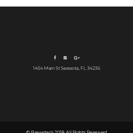
1454 Main St Sarasota, FL 34236
© Brewster’s 2018. All Rights Reserved