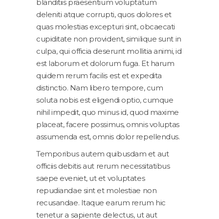
blanditiis praesentium voluptatum
deleniti atque corrupti, quos dolores et
quas molestias excepturi sint, obcaecati
cupiditate non provident, similique sunt in
culpa, qui officia deserunt mollitia animi, id
est laborum et dolorum fuga. Et harum
quidem rerum facilis est et expedita
distinctio. Nam libero tempore, cum
soluta nobis est eligendi optio, cumque
nihil impedit, quo minus id, quod maxime
placeat, facere possimus, omnis voluptas
assumenda est, omnis dolor repellendus.
Temporibus autem quibusdam et aut
officiis debitis aut rerum necessitatibus
saepe eveniet, ut et voluptates
repudiandae sint et molestiae non
recusandae. Itaque earum rerum hic
tenetur a sapiente delectus, ut aut