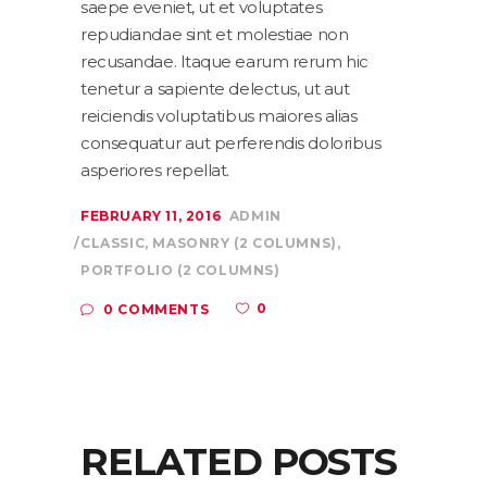
saepe eveniet, ut et voluptates
repudiandae sint et molestiae non
recusandae. Itaque earum rerum hic
tenetur a sapiente delectus, ut aut
reiciendis voluptatibus maiores alias
consequatur aut perferendis doloribus
asperiores repellat.
FEBRUARY 11, 2016
ADMIN
CLASSIC
,
MASONRY (2 COLUMNS)
,
PORTFOLIO (2 COLUMNS)
0
0 COMMENTS
RELATED POSTS