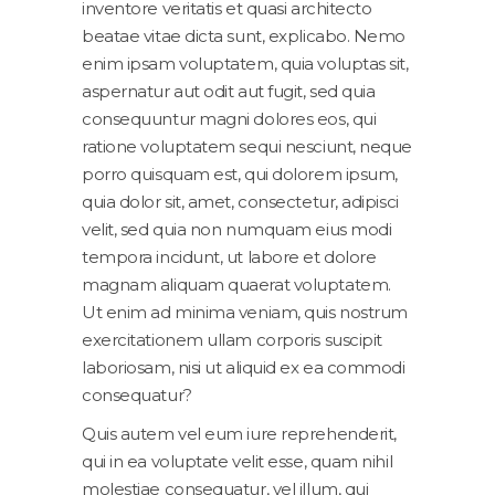
inventore veritatis et quasi architecto
beatae vitae dicta sunt, explicabo. Nemo
enim ipsam voluptatem, quia voluptas sit,
aspernatur aut odit aut fugit, sed quia
consequuntur magni dolores eos, qui
ratione voluptatem sequi nesciunt, neque
porro quisquam est, qui dolorem ipsum,
quia dolor sit, amet, consectetur, adipisci
velit, sed quia non numquam eius modi
tempora incidunt, ut labore et dolore
magnam aliquam quaerat voluptatem.
Ut enim ad minima veniam, quis nostrum
exercitationem ullam corporis suscipit
laboriosam, nisi ut aliquid ex ea commodi
consequatur?
Quis autem vel eum iure reprehenderit,
qui in ea voluptate velit esse, quam nihil
molestiae consequatur, vel illum, qui