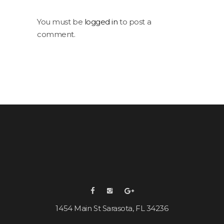
You must be
logged in
to post a
comment.
1454 Main St Sarasota, FL 34236